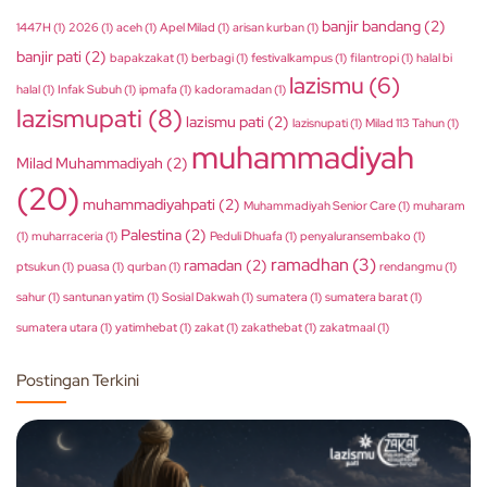
banjir bandang
(2)
1447H
(1)
2026
(1)
aceh
(1)
Apel Milad
(1)
arisan kurban
(1)
banjir pati
(2)
bapakzakat
(1)
berbagi
(1)
festivalkampus
(1)
filantropi
(1)
halal bi
lazismu
(6)
halal
(1)
Infak Subuh
(1)
ipmafa
(1)
kadoramadan
(1)
lazismupati
(8)
lazismu pati
(2)
lazisnupati
(1)
Milad 113 Tahun
(1)
muhammadiyah
Milad Muhammadiyah
(2)
(20)
muhammadiyahpati
(2)
Muhammadiyah Senior Care
(1)
muharam
Palestina
(2)
(1)
muharraceria
(1)
Peduli Dhuafa
(1)
penyaluransembako
(1)
ramadhan
(3)
ramadan
(2)
ptsukun
(1)
puasa
(1)
qurban
(1)
rendangmu
(1)
sahur
(1)
santunan yatim
(1)
Sosial Dakwah
(1)
sumatera
(1)
sumatera barat
(1)
sumatera utara
(1)
yatimhebat
(1)
zakat
(1)
zakathebat
(1)
zakatmaal
(1)
Postingan Terkini