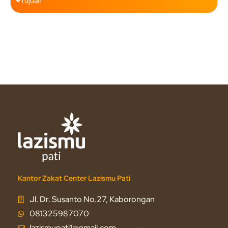
Tujuan
Kantor Zakat Center Lazismu Pati
Jl. Dr. Susanto No.27, Kaborongan
081325987070
lazismupati1@gmail.com