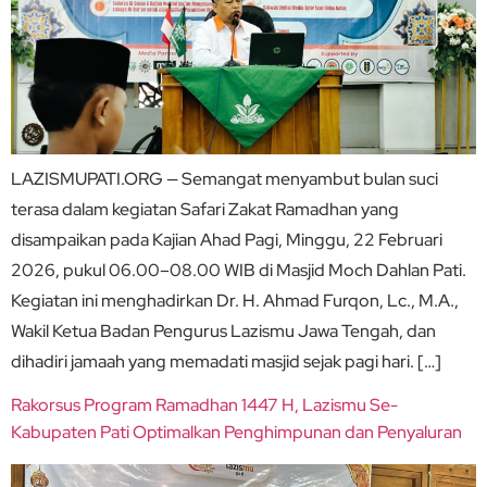
LAZISMUPATI.ORG — Semangat menyambut bulan suci
terasa dalam kegiatan Safari Zakat Ramadhan yang
disampaikan pada Kajian Ahad Pagi, Minggu, 22 Februari
2026, pukul 06.00–08.00 WIB di Masjid Moch Dahlan Pati.
Kegiatan ini menghadirkan Dr. H. Ahmad Furqon, Lc., M.A.,
Wakil Ketua Badan Pengurus Lazismu Jawa Tengah, dan
dihadiri jamaah yang memadati masjid sejak pagi hari. […]
Rakorsus Program Ramadhan 1447 H, Lazismu Se-
Kabupaten Pati Optimalkan Penghimpunan dan Penyaluran