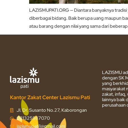
LAZISMUPATI.ORG — Diantara banyaknya tradisi yan
diberbagai bidang. Baik berupa uang maupun bar
atau barang dengan nilai yang sama dari beberap
LAZISMU ada
dengan SK M
yang berkhi
masyarakat 
zakat, infaq
Kantor Zakat Center Lazismu Pati
lainnya baik
perusahaan d
Jl. Dr. Susanto No.27, Kaborongan
081325987070
lazismupati1@gmail.com