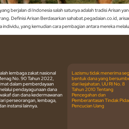
g berjalan di Indonesia salah satunya adalah tradisi Arisan ya
ang. Definisi Arisan Berdasarkan sahabat.pegadaian.co.id, ar
a individu, yang kemudian cara pembagian antara mereka melalui
lah lembaga zakat nasional
Lazismu tidak menerima seg
enag No. 90 Tahun 2022,
bentuk dana yang bersumb
dmat dalam pemberdayaan
dari kejahatan. UU RI No. 8
melalui pendayagunaan dana
Tahun 2010 Tentang
, wakaf dan dana kedermawanan
Pencegahan dan
 dari perseorangan, lembaga,
Pemberantasan Tindak Pida
an instansi lainnya.
Pencucian Uang