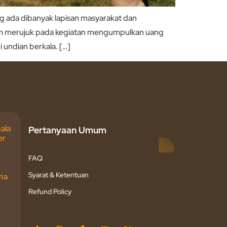
ng ada dibanyak lapisan masyarakat dan
isan merujuk pada kegiatan mengumpulkan uang
 undian berkala. […]
ala
Pertanyaan Umum
er
FAQ
Syarat & Ketentuan
na
Refund Policy