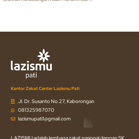
Kantor Zakat Center Lazismu Pati
Jl. Dr. Susanto No.27, Kaborongan
081325987070
lazismupati1@gmail.com
LAZISMU adalah lembaga zakat nasional dengan SK