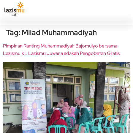
Tag:
Milad Muhammadiyah
Pimpinan Ranting Muhammadiyah Bajomulyo bersama
Lazismu KL Lazismu Juwana adakah Pengobatan Gratis