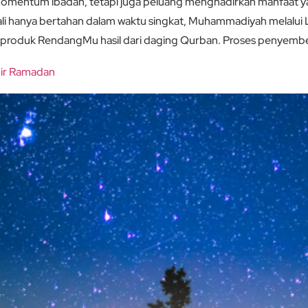
entum ibadah, tetapi juga peluang menghadirkan manfaat yang
kali hanya bertahan dalam waktu singkat, Muhammadiyah melalui
produk RendangMu hasil dari daging Qurban. Proses penyemb
khir Ramadan