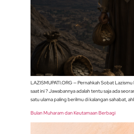
LAZISMUPATI.ORG — Pernahkah Sobat Lazismu berfi
saat ini ? Jawabannya adalah tentu saja ada seorang pelo
satu ulama paling berilmu di kalangan sahabat, a
Bulan Muharam dan Keutamaan Berbagi