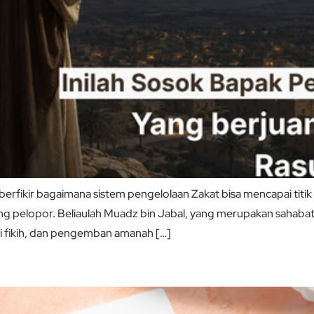
kir bagaimana sistem pengelolaan Zakat bisa mencapai titik pe
por. Beliaulah Muadz bin Jabal, yang merupakan sahabat Nabi Muhammad ﷺ dan
hli fikih, dan pengemban amanah […]