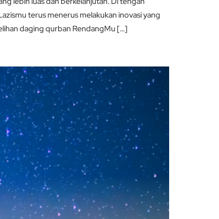
 lebih luas dan berkelanjutan. Di tengah
 Lazismu terus menerus melakukan inovasi yang
elihan daging qurban RendangMu […]