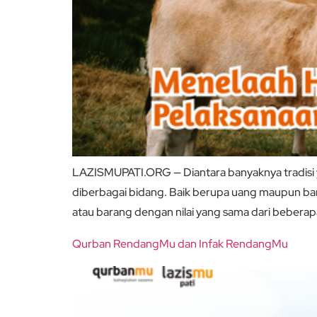
LAZISMUPATI.ORG — Diantara banyaknya tradisi yan
diberbagai bidang. Baik berupa uang maupun bar
atau barang dengan nilai yang sama dari beberap
Qurban RendangMu dan Infak RendangMu