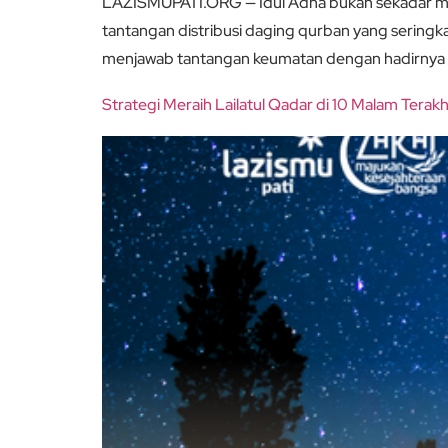
LAZISMUPATI.ORG — Idul Adha bukan sekadar mom
tantangan distribusi daging qurban yang sering
menjawab tantangan keumatan dengan hadirnya 
Strategi Meraih Lailatul Qadar di 10 Malam Tera