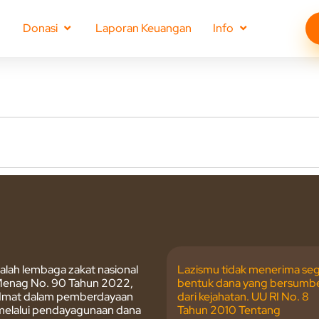
Donasi
Laporan Keuangan
Info
lah lembaga zakat nasional
Lazismu tidak menerima seg
enag No. 90 Tahun 2022,
bentuk dana yang bersumb
dmat dalam pemberdayaan
dari kejahatan. UU RI No. 8
melalui pendayagunaan dana
Tahun 2010 Tentang