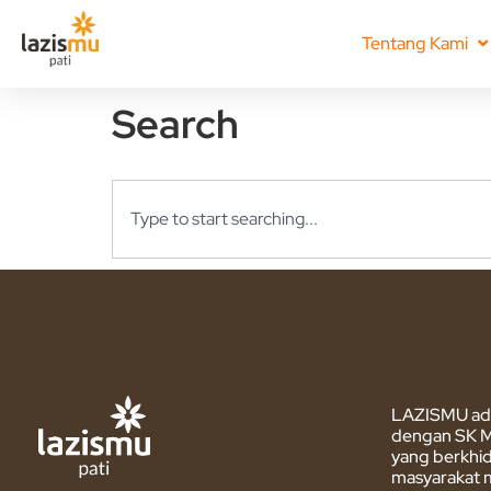
Tentang Kami
Search
LAZISMU ada
dengan SK M
yang berkhi
masyarakat 