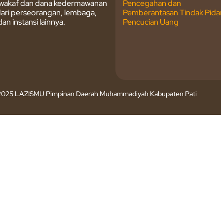
, wakaf dan dana kedermawanan
Pencegahan dan
 dari perseorangan, lembaga,
Pemberantasan Tindak Pida
an instansi lainnya.
Pencucian Uang
 2025 LAZISMU Pimpinan Daerah Muhammadiyah Kabupaten Pati