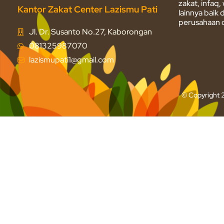
zakat, infaq
Kantor Zakat Center Lazismu Pati
lainnya baik
perusahaan d
Jl. Dr. Susanto No.27, Kaborongan
081325987070
lazismupati1@gmail.com
© Copyright