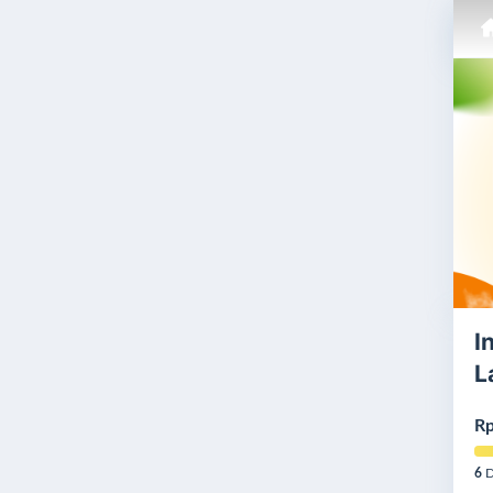
I
L
Rp
6
D