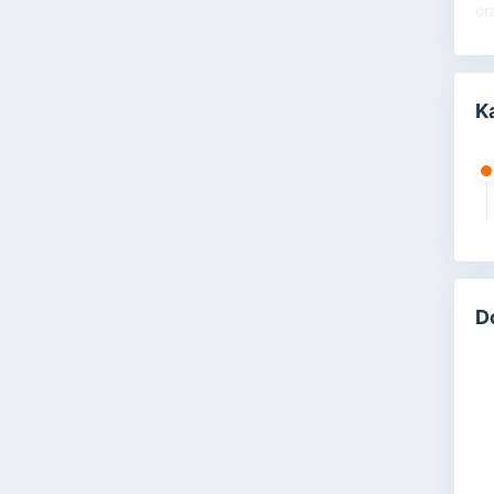
or
K
D