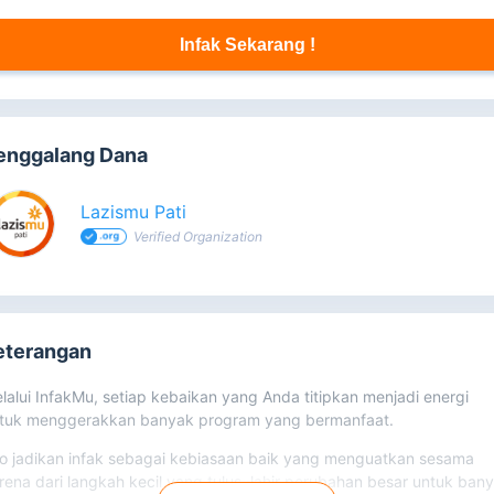
Infak Sekarang !
enggalang Dana
Lazismu Pati
Verified Organization
eterangan
lalui InfakMu, setiap kebaikan yang Anda titipkan menjadi energi
tuk menggerakkan banyak program yang bermanfaat.
o jadikan infak sebagai kebiasaan baik yang menguatkan sesama
rena dari langkah kecil yang tulus, lahir perubahan besar untuk ban