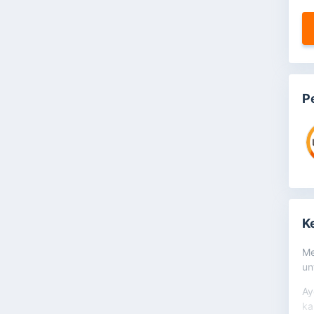
P
K
Me
un
Ay
ka