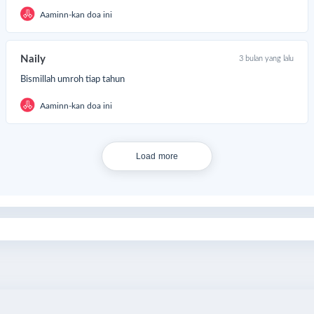
Aaminn-kan doa ini
Naily
3 bulan yang lalu
Bismillah umroh tiap tahun
Aaminn-kan doa ini
Load more
Share